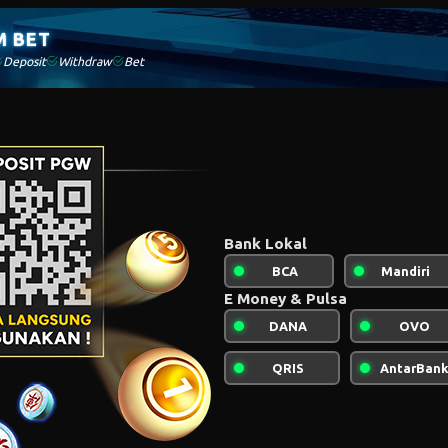
M BET
Deposit
Withdraw
Bet
Bank Lokal
BCA
Mandiri
E Money & Pulsa
DANA
OVO
QRIS
AntarBank