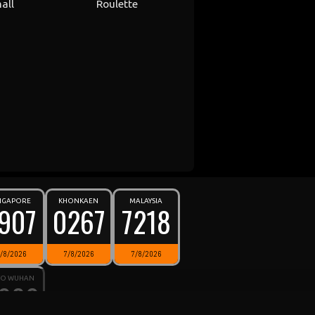
all
Roulette
NGAPORE
KHONKAEN
MALAYSIA
907
0267
7218
/8/2026
7/8/2026
7/8/2026
TO WUHAN
989