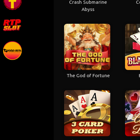
Crash Submarine
C
Abyss
The God of Fortune