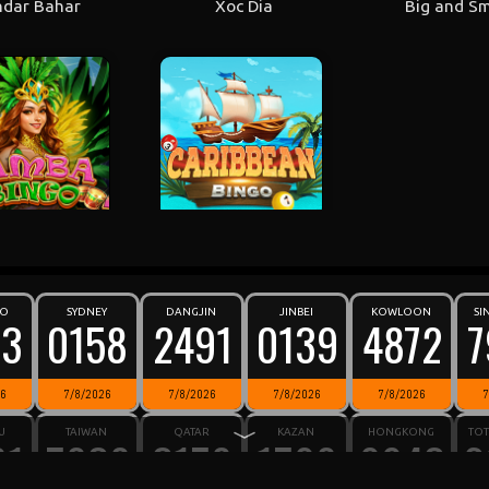
ndar Bahar
Xoc Dia
Big and Sm
mba Bingo
Caribbean Adventure
Bingo
RO
SYDNEY
DANGJIN
JINBEI
KOWLOON
SI
23
0158
2491
0139
4872
7
26
7/8/2026
7/8/2026
7/8/2026
7/8/2026
7
U
TAIWAN
QATAR
KAZAN
HONGKONG
TO
81
5838
3158
1598
9943
6