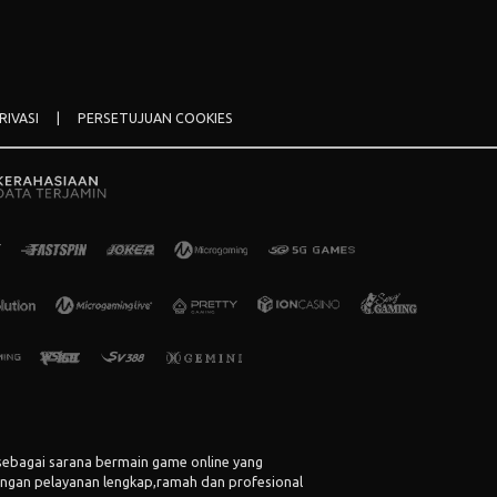
RIVASI
|
PERSETUJUAN COOKIES
ebagai sarana bermain game online yang