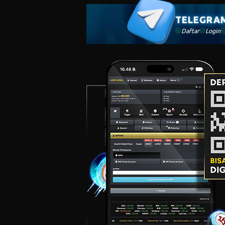
TELEGRA
Daftar
Login