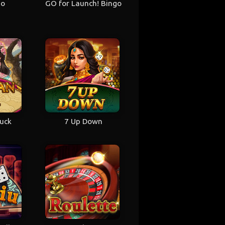
go
GO for Launch! Bingo
uck
7 Up Down