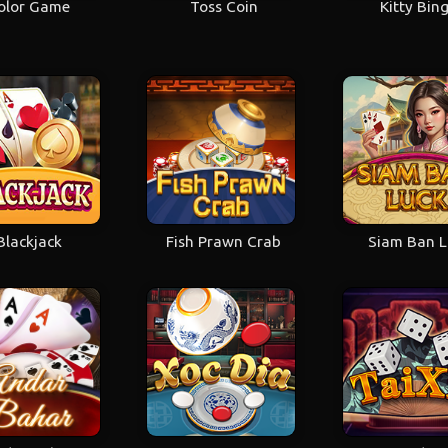
olor Game
Toss Coin
Kitty Bin
Blackjack
Fish Prawn Crab
Siam Ban L