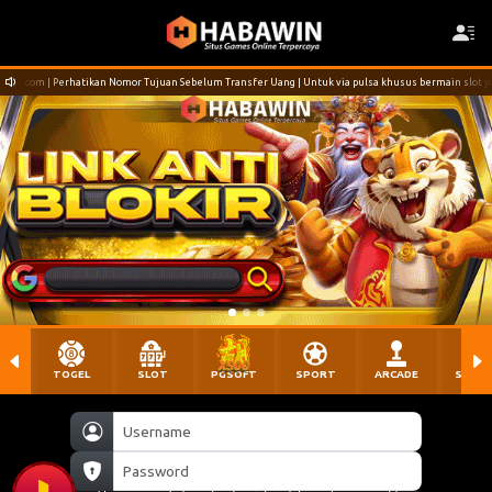
n.com | Perhatikan Nomor Tujuan Sebelum Transfer Uang | Untuk via pulsa khusus bermain slot ya(
HOT EVENT
TOGEL
SLOT
PGSOFT
SPORT
ARCADE
SABU