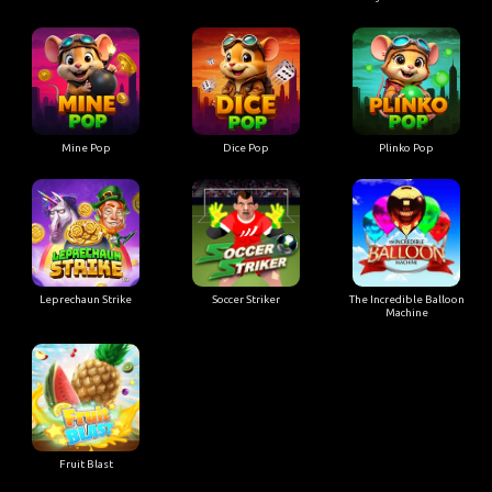
Mine Pop
Dice Pop
Plinko Pop
Leprechaun Strike
Soccer Striker
The Incredible Balloon
Machine
Fruit Blast