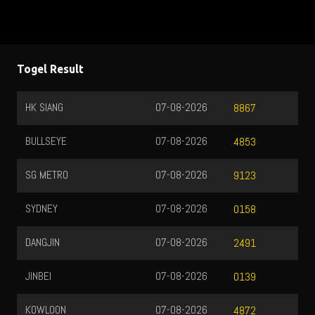
Togel Result
HK SIANG
07-08-2026
8867
BULLSEYE
07-08-2026
4853
SG METRO
07-08-2026
9123
SYDNEY
07-08-2026
0158
DANGJIN
07-08-2026
2491
JINBEI
07-08-2026
0139
KOWLOON
07-08-2026
4872