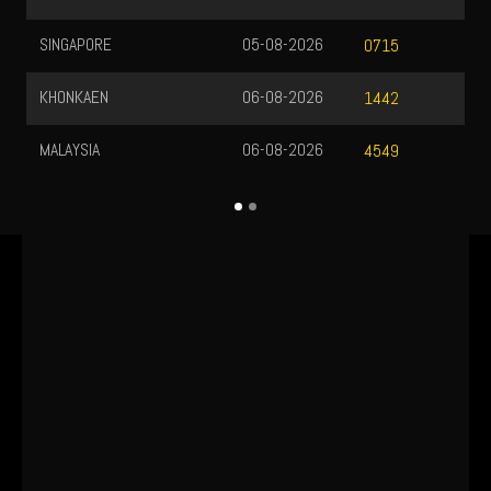
SINGAPORE
05-08-2026
0715
KHONKAEN
06-08-2026
1442
MALAYSIA
06-08-2026
4549