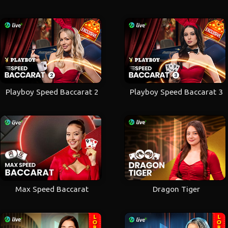
Playboy Speed Baccarat 2
Playboy Speed Baccarat 3
Max Speed Baccarat
Dragon Tiger