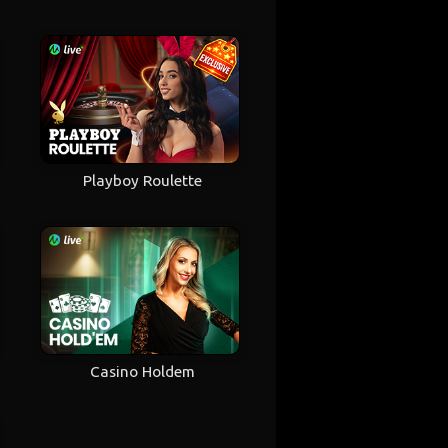
Playboy Roulette
Casino Holdem