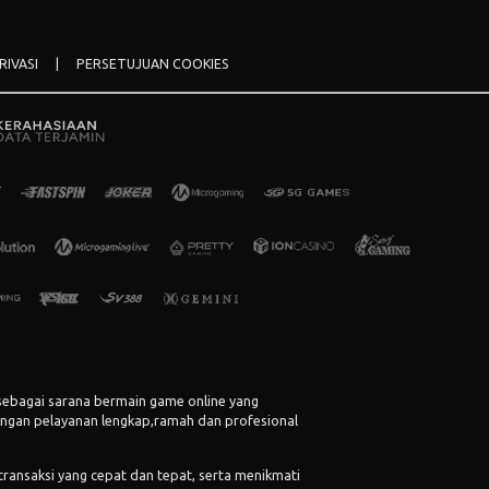
RIVASI
|
PERSETUJUAN COOKIES
ebagai sarana bermain game online yang
engan pelayanan lengkap,ramah dan profesional
nsaksi yang cepat dan tepat, serta menikmati