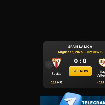
UEFA CHAMPIONS LEAGUE QUALIF
August 12, 2026 — 01:30 WIB
0 : 0
Previous
BET NOW
SK Sturm
Fener
Graz
-0.5
0.95
0.5
0
TELEGRA