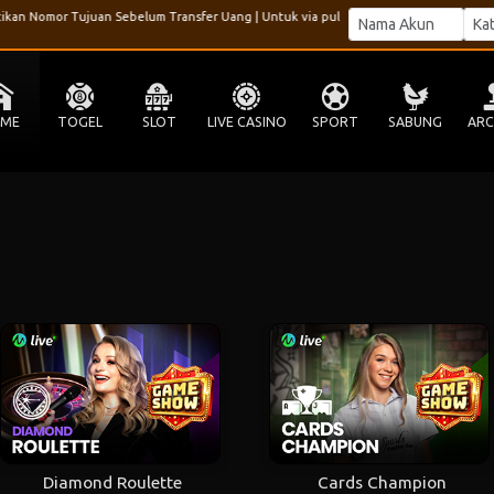
omor Tujuan Sebelum Transfer Uang | Untuk via pulsa khusus bermain slot ya(ketah
ME
TOGEL
SLOT
LIVE CASINO
SPORT
SABUNG
ARC
Diamond Roulette
Cards Champion