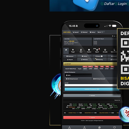
Daftar
Login