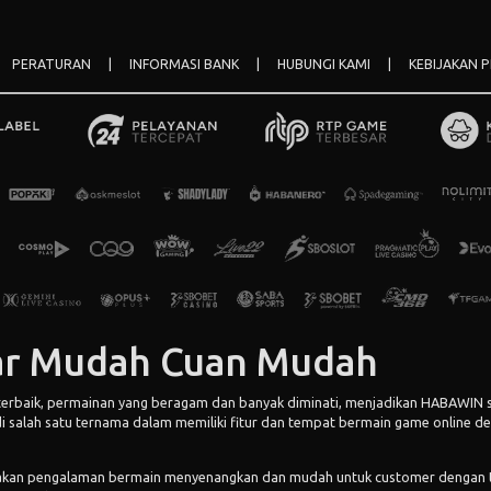
PERATURAN
|
INFORMASI BANK
|
HUBUNGI KAMI
|
KEBIJAKAN P
ar Mudah Cuan Mudah
terbaik, permainan yang beragam dan banyak diminati, menjadikan
HABAWIN
s
i salah satu ternama dalam memiliki fitur dan tempat bermain game online d
an pengalaman bermain menyenangkan dan mudah untuk customer dengan tra