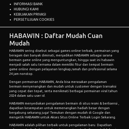
INFORMASI BANK
HUBUNGI KAMI
KEBIJAKAN PRIVASI
PERSETUJUAN COOKIES
HABAWIN : Daftar Mudah Cuan
Mudah
HABAWIN sering disebut sebagai games online terbaik, permainan yang
beragam dan banyak diminati, menjadikan
HABAWIN
sebagai sarana
bermain game online yang menguntungkan, hingga saat ini habawin
menjadi salah satu ternama dalam memiliki fitur dan tempat bermain
game online dengan pelayanan lengkap,ramah dan profesional selama
24 jam nonstop.
Dengan permainan HABAWIN, Anda bisa merasakan pengalaman
bermain menyenangkan dan mudah untuk customer dengan transaksi
yang cepat dan tepat, serta menikmati berbagai permainan viral tahun
2024 dalam satu user id.
HABAWIN menyediakan pengalaman bermain di situs resmi & berlisensi ,
dapatkan kesempatan untuk memenangkan hadiah besar dengan
bergabung sekarang juga! Temukan dengan mudah di Google dan
mengetik HABAWIN untuk Akses Situs Online Terbaik Login Sekarang.
HABAWIN adalah pilihan terbaik untuk pengalaman baru. Dapatkan