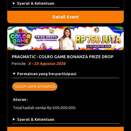
Syarat & Ketentuan
Detail Event
PRAGMATIC : COLRO GAME BONANZA PRIZE DROP
Periode :
6 - 23 Agustus 2026
Permainan yang berpartisipasi
COLOR GAME BONANZA
Aturan :
Total hadiah senilai Rp 600,000,000.
Syarat & Ketentuan