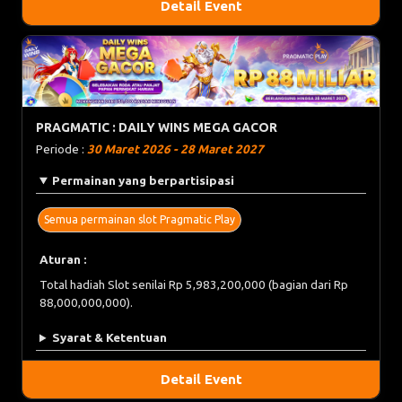
Detail Event
PRAGMATIC : DAILY WINS MEGA GACOR
Periode :
30 Maret 2026 - 28 Maret 2027
Permainan yang berpartisipasi
Semua permainan slot Pragmatic Play
Aturan :
Total hadiah Slot senilai Rp 5,983,200,000 (bagian dari Rp
88,000,000,000).
Syarat & Ketentuan
Detail Event