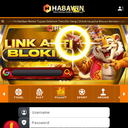
 Perhatikan Nomor Tujuan Sebelum Transfer Uang | Untuk via pulsa khusus bermain slot ya(ketahua
TOGEL
SLOT
PGSOFT
SPORT
ARCADE
SABU