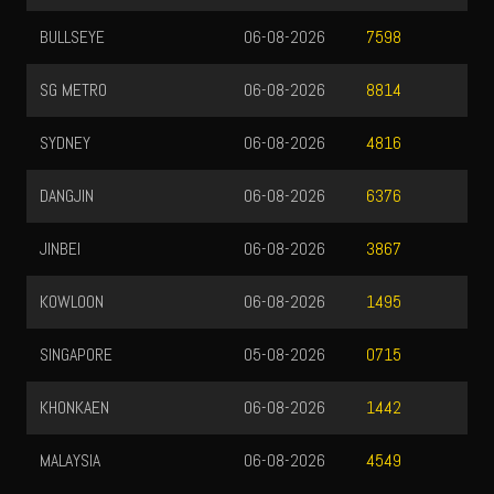
TAIWAN
06-08-2026
4587
QATAR
06-08-2026
6642
KAZAN
06-08-2026
6243
HONGKONG
06-08-2026
3634
TOTO WUHAN
07-08-2026
5883