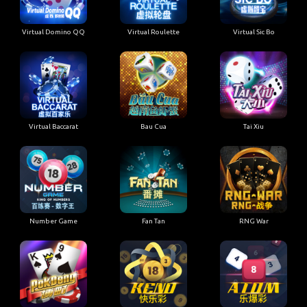
Virtual Domino QQ
Virtual Roulette
Virtual Sic Bo
Virtual Baccarat
Bau Cua
Tai Xiu
Number Game
Fan Tan
RNG War