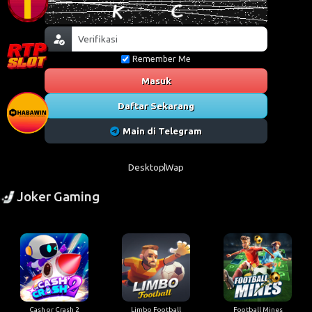
Remember Me
Masuk
Daftar Sekarang
Main di Telegram
Desktop
Wap
Joker Gaming
Cash or Crash 2
Limbo Football
Football Mines